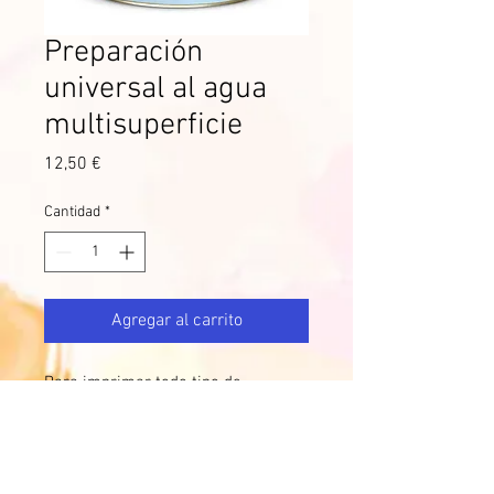
Preparación
universal al agua
multisuperficie
Precio
12,50 €
Cantidad
*
Agregar al carrito
Para imprimar todo tipo de
superficie de hierro, madera,
galvanizado, zinc, pvc...
Exterior e interior.