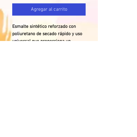
Agregar al carrito
Esmalte sintético reforzado con
poliuretano de secado rápido y uso
universal que proporciona un
acabado de gran calidad y belleza.
Indicado para proteger y embellecer
superficies de madera, yeso, hierro,
etc…, tales como puertas y muebles,
vehículos y maquinaria, en
interiores y exteriores.
RESTO DE COLORES POR ENCARGO.
© 2023 by Escayolas Hnos
Ruíz